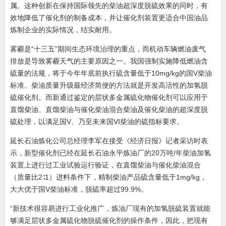
属。这种创新在保持国际领先的柴油超深度脱硫效果的同时，有
效地降低了催化剂的制备成本，并让催化剂装置更适合中国油品
炼制企业的实际情况，结实耐用。
雾霾是“十三五”期间生态环境治理的重点，而机动车辆燃油废气
排放是导致雾霾天气的主要原因之一。我国强制实施降低燃油含
硫量的法规，将于今年年底前执行硫含量低于10mg/kg的国V柴油
标准。柴油质量升级最经济简便的方法就是开发高活性的加氢脱
硫催化剂。而新通过鉴定的层状多金属硫化物催化剂可以应用于
直馏柴油、直馏柴油与催化柴油混合柴油及催化柴油的超深度脱
硫处理，以满足国V、乃至未来国VI柴油的硫指标要求。
延长石油炼化公司总经理李军在接受《经济日报》记者采访时表
示，新型催化剂已经在延长石油永平炼油厂的20万吨/年柴油加氢
装置上进行过工业试验运行验证，在直馏柴油与催化柴油混合
（质量比2∶1）进料条件下，精制柴油产品硫含量低于1mg/kg，
大大优于国V柴油标准，脱硫率超过99.9%。
“新技术很容易进行工业化推广，炼油厂现有的加氢脱硫装置就能
够满足层状多金属硫化物脱硫催化剂的操作条件，因此，把现有